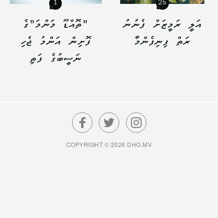
1
25
އަލީ ރަމީޒަށް ފެނުނު
"ތޮއްޑޫ މަންމަ"ގެ
ރަތް ފިނިފެންމާ
ފޮށިން އަންމު ޖެހި
ނަސީބުގެ ފަތި
COPYRIGHT © 2026 DHO.MV