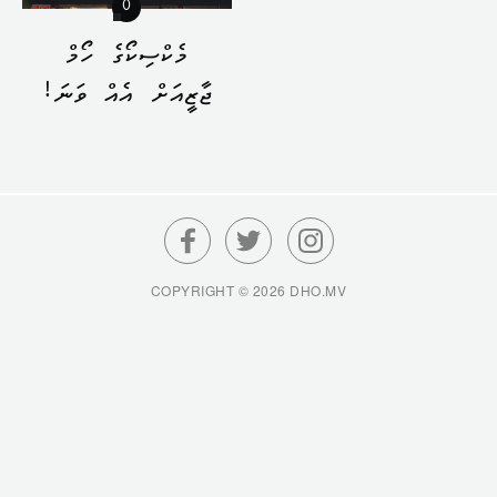
0
މެކްސިކޯގެ ހޯމް
ޖާޒީއަށް އެއް ވަނަ!
COPYRIGHT © 2026 DHO.MV