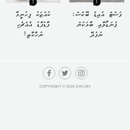
1
1
ފަސްޓް އެއިޑް ބޮކްސް:
ކުއްޖަކު ފިހުނީމާ
ޕެނަޑޯލާއި ބާމަކުން
ފާޑުފާޑު އެެއްޗެހި
ނުފުދޭ
ނުހާކާތި!
COPYRIGHT © 2026 DHO.MV