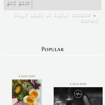
ކޮމެންޓް ޕޯސްޓް
*
ކޮމެންޓުކުރުމުގެ ގައިޑްލައިން އާއި ޕްރައިވެސީ ޕޮލިސީއަށް
އެއްބަސްވަމެވެ.
Popular
3 AUG 2026
4 AUG 2026