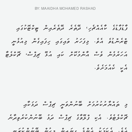
BY: MAAIDHA MOHAMED RASHAD
ފާޑުފާޑުގެ ކާއެއްޗެހި، ދޭތެރެ ދޭތެރެއިން ޓިކްޓޮކުގައި
ޓްރެންޑުވެ އެވެ. މިފަހަރު ވައިގައި ހިފައިގެން މިއުޅެނީ
އަހަރެމެން ވެސް އާންމުކޮށް ކައި އުޅޭ ޗިޕްސް، ޗޮކްލެޓާ
އެކީ ކެއުމަށެވެ.
މި ތައްޔާރުކުރުމަށް ބޭނުންވަނީ ޗިޕްސް ދަޅަކާއި
ޗޮކްލެޓެވެ. އެކި ފްލޭވާގެ ޗިޕްސް ދަޅު ބޭނުންކުރެވިދާނެ
އެވެ. އެކަމަކު އެންމެ ގިނައިން މީހުން ބޭނުންކުރަނީ