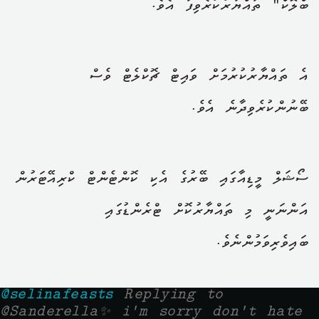
ބްލޮކް" ތައްޔާރުކުރެވިފަ އެވެ.
އެ ތައްޔާރުކުރުމަށް ވައިޓް ޗޮކްލެޓް ވެސް
ބޭނުންކުރެވިދާނެ އެވެ.
ސޯޝަލް މީޑިއާގައި ބޭރުގެ އެކި ކޮންޓެންޓް ކްރިއޭޓަރުން
އަންނަނީ މި ތައްޔާރުކޮށް ޓްރެންޑުގައި
ބައިވެރިވަމުންނެވެ.
@selinafeasts
Replying to
@Sanderella✨ i'm sorry don't hate