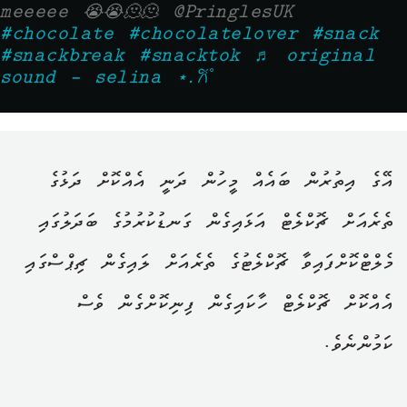
meeeee 😭😭🫠🫠 @PringlesUK
#chocolate
#chocolatelover
#snack
#snackbreak
#snacktok
♬ original
sound - selina ⋆.𐙚 ̊
އޭގެ އިތުރުން ބައެއް މީހުން ދަނީ އެއްކޮށް ދަޅުގެ
ތެރެއަށް ޗޮކްލެޓް އަޅައިގެން ގަނޑުކުރުމުގެ ބަދަލުގައި
މެލްޓްކޮށްފައިވާ ޗޮކްލެޓުގެ ތެރެއަށް ލައިގެން ޗިޕްސްގައި
އެއްކޮށް ޗޮކްލެޓް ހާކައިގެން ފިނިކޮށްގެން ވެސް
ކަމުންނެވެ.