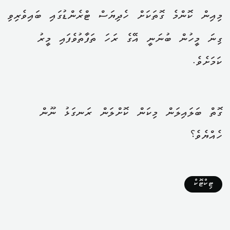
މިއިން ކޮންމެ ގޮތަކަށް ހެދިޔަސް ޓްރެންޑުގައި ބައިވެރިވި
ގިނަ މީހުން ބުނަނީ އޭގެ ރަހަ ތަފާތުވެފައި މީރު
ކަމަށެވެ.
ގޮތް ބަލައިލަން މިކަން ކޮށްލަން ރަނގަޅު ނޫން
ހެއްޔެވެ؟
ޓިކްޓޮކް