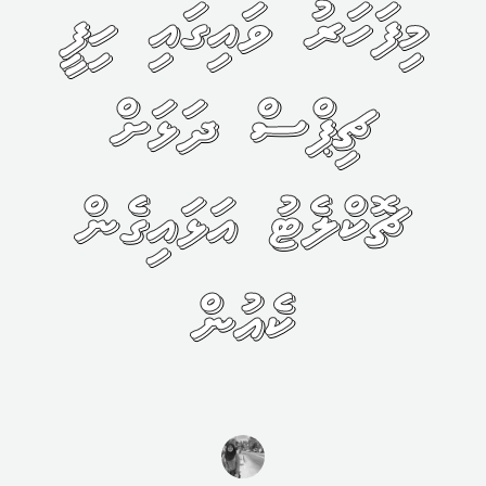
މިފަހަރު ވައިގައި ހިފީ
ޗިޕްސް ދަޅަށް
ޗޮކްލެޓު އަޅައިގެން
ކެއުން