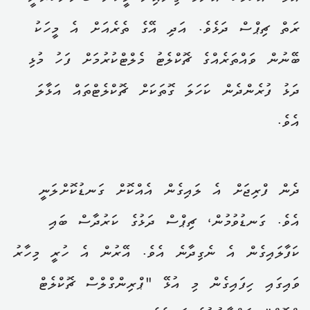
ރަތް ޗިޕްސް ދަޅެވެ. އަދި އޭގެ ތެރެއަށް އެ މީހަކު
ބޭނުން ވައްތަރެއްގެ ޗޮކްލެޓު މެލްޓްކުރުމަށް ފަހު މުޅި
ދަޅު ފުރެންދެން ކަހަލަ ގޮތަކަށް ޗޮކްލެޓްތައް އަޅާލަ
އެވެ.
ދެން ފްރިޖަށް އެ ލައިގެން އެއްކޮށް ގަނޑުކޮށްލަނީ
އެވެ. ގަނޑުވުމުން، ޗިޕްސް ދަޅުގެ ކަރުދާސް ބައި
ކަފާލައިގެން އެ ނެގިދާނެ އެވެ. އޭރުން އެ ހުރީ މިހާރު
ވައިގައި ހިފައިގެން މި އުޅޭ "ޕްރިންގްލްސް ޗޮކްލެޓް