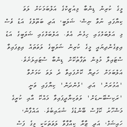
މީގެ ކުރިން ޑިންބާ މިއުޒިކްގެ އަލްބަމަކަށް ލަވަ
ކިޔާފައި ނުވާ ނިޝް، ޝަލަބީ، އަދި ބަތޫލްގެ އަޑު ވެސް
މި އަލްބަމްގައި ހިމެނެ އެވެ. އަލްބަމްގައި ޝަލަބީގެ އަޑު
އިވިގެންދިޔައީ މީގެ ކުރިން ޝަލަބީގެ ލަވަތައް އިވިފައިވާ
ސްޓައިލާ މުޅިން ތަފާތުކޮށް ޑިންބާ ސްޓައިލަށެވެ.
އަލްބަމަށް ހަދިޔާ ކޮށްފައިވާ ދެ ލަވަ ކަމަށްވާ
'އުމުރަށް' އަދި 'މެންދަން' ކިޔާފައި ވަނީ
'ރަކިސްބޮނޑަށް' ލަވަކިޔާދީފައިވާ މައްކޮ އާއި ކުރީގެ
މަޝްހޫރު ކޮޕްސް ބޭންޑުގެ ޝުއައިބެވެ. އައްފާން،
ހައިޝަމް، އަދި ޒާރާ ކިއާފާވާ ލަވަތަކަކީ މީގެ ފަސް