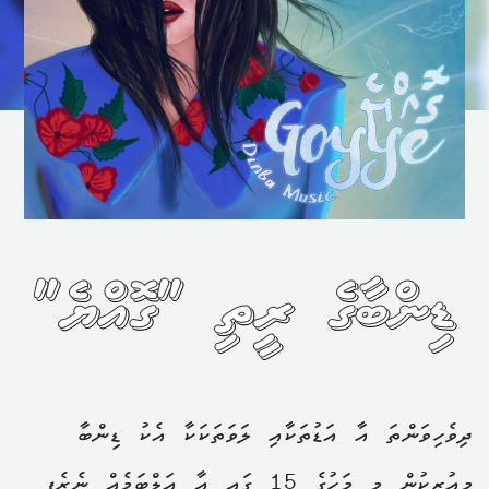
ޑިންބާގެ ރީތި "ގޮއްޔެ"
ދިވެހިވަންތަ އާ އަޑުތަކާއި ލަވަތަކަކާ އެކު ޑިންބާ
މިއުޒިކުން މި މަހުގެ 15 ގައި އާ އަލްބަމެއް ނެރެފި