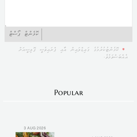
ކޮމެންޓް ޕޯސްޓް
*
ކޮމެންޓުކުރުމުގެ ގައިޑްލައިން އާއި ޕްރައިވެސީ ޕޮލިސީއަށް
އެއްބަސްވަމެވެ.
Popular
3 AUG 2026