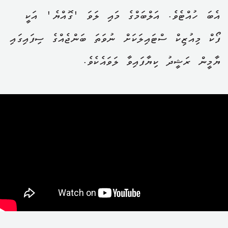
އެބަ ހުއްޓެވެ. އަލްބަމްގެ މައި ލަވަ 'ގޮއްޔެ' އަކީ
ފޯކް މިއުޒިކް ސްޓައިލަކަށް ނުވަތަ ބަންޖެއްގެ ސިފައިގައި
ޔާމީން ރަޝީދު ކިޔާފައިވާ ލަވައެކެވެ.