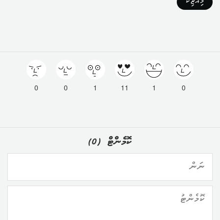
މިއުޒިކް
0
0
1
11
1
0
ކޮމެންޓް
(
0
)