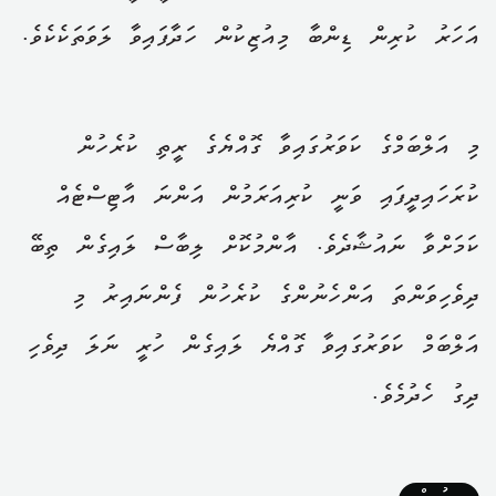
އަހަރު ކުރިން ޑިންބާ މިއުޒިކުން ހަދާފައިވާ ލަވަތަކެކެވެ.
މި އަލްބަމްގެ ކަވަރުގައިވާ ގޮއްޔެގެ ރީތި ކުރެހުން
ކުރަހައިދީފައި ވަނީ ކުރިއަރަމުން އަންނަ އާޓިސްޓެއް
ކަމަށްވާ ނައުޝާދެވެ. އާންމުކޮށް ލިބާސް ލައިގެން ތިބޭ
ދިވެހިވަންތަ އަންހެނުންގެ ކުރެހުން ފެންނައިރު މި
އަލްބަމް ކަވަރުގައިވާ ގޮއްޔެ ލައިގެން ހުރީ ނަލަ ދިވެހި
ދިގު ހެދުމެވެ.