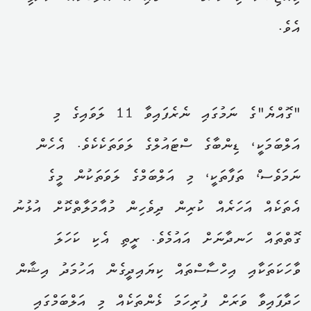
އެވެ.
"ގޮއްޔެ"ގެ ނަމުގައި ނެރެފައިވާ 11 ލަވައިގެ މި
އަލްބަމަކީ، ޑިންބާގެ ސްޓައުލްގެ ލަވަތަކެކެވެ. އެހެން
ނަމަވެސ،ް ތަފާތަކީ، މި އަލްބަމްގެ ލަވަތަކުން މީގެ
އެތަކެއް އަހަރެއް ކުރިން ދިވެހިން މުއާމަލާތްކޮށް އުޅުނު
ގޮތްތައް ހަނދާނަށް އައުމެވެ. ރީތި އެކި ކަހަލަ
ވާހަކަތަކާއި އިހްސާސްތައް ކިޔައިދީގެން އަހުމަދު އިޝާން
ހަދާފައިވާ ވަރަށް ފުރިހަމަ ޅެންތަކެއް މި އަލްބަމްގައި