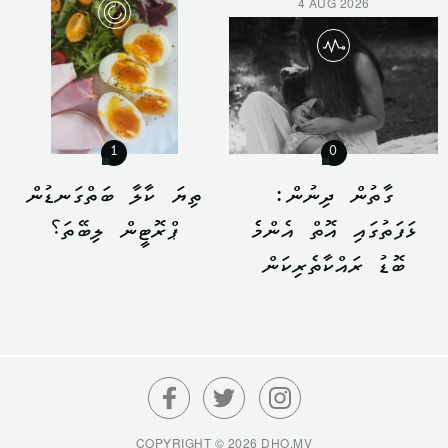
4 AUG 2026
1
0
ގާތުން ދިނުން:
ތިޔަ ކާލާ ބަތްގަނޑުން
ޅަފަތުގައި އޮތް އެންމެ
ޕްރޮޓީން ލިބޭތަ؟
ބޮޑު ރައްކާތެރިކަން
COPYRIGHT © 2026 DHO.MV