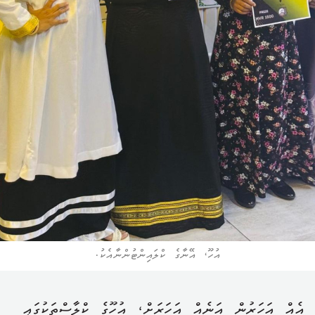
އުހޫ، އޭނާގެ ކްލައިންޓުންނާއެކު.
އެއް އަހަރުން އަނެއް އަހަރަށް، އުހޫގެ ކްލާސްތަކުގައި