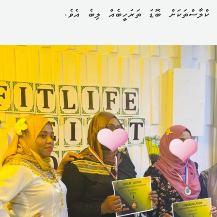
ކްލާސްތަކަށް ބޮޑު ތަރުހީބެއް ލިބެ އެވެ.