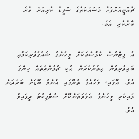
ޗުއްޓީއަށްފަހު މަސައްކަތުގެ ސްޕީޑު ކުރިއަށް ވުރެ
ބާރުކުރި އެވެ.
އެ ފިޓްނެސް ކްލާސްތަކަށް މީހުންގެ ޝައުގުވެރިކަމާއި
ބައިވެރިވުން އިތުރުކުރަން އެކި ޗެލެންޖުތައް ހިންގަ
އެވެ. އޭގައި، މަހެއްގެ ތެރޭގައި އެންމެ ބޮޑަށް ބަރުދަން
ލުއިކުރި މީހުންގެ އަގުވަޒަންކޮށް ސެޓްފިކެޓު ދީފައިވެ
އެވެ.