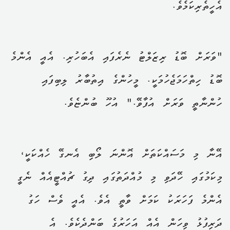
އެހީތެރިކަމެވެ.
"ވަރަށް ބޮޑު ރިޒަލްޓު ނެރެފައި އެބަހުރި. އެއީ އެންމެ
ބޮޑު ހިތްހަމަޖެހުމަކީ. މީހުންގެ އިތުބާރު ލިބިފައި
ހުންނާތީ ވަރަށް އުފާވޭ." އުހޫ ބުންޏެވެ.
އޭނާ މި މަސައްކަތަށް އޮންނަ ލޯބި އެނގޭ ހެއްކަކީ،
މިކަމުގައި ހޭދަވި މި މުއްދަތުގައި ދިގު ޗުއްޓީއެއް ނެގީ
އެންމެ ފަހަރަކު ކަމަށް ވާތީ އެވެ. އެއީ ވެސް ހަގު
ދަރިފުޅު ވިހަން އެއް އަހަރުގެ ބަންދެކެވެ. އެ