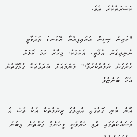
ކަސްރަތުކުރެ އެވެ.
"ކުރިން ސިޑިން އަރައިފިއްޔާ ރޭގަނޑު ތަދުވާތީ
ނުނިދިގެން އުޅޭތީ. އެކަމަކު، މިހާރު ހަމަ ކޮޅަށް
ހުރެގެން ނަމާދުކުރެވޭ،" މަންމައަށް ބަދަލުތަކާ ގުޅޭގޮތުން
އުހޫ ބުންޏެވެ.
އޭނާ ބުނި ގޮތުގައި އާއިލާގެ ޒިންމާތަކާ އެކު ވެސް އެ
މަސައްކަތުގައި ދެމި ހުރެވުނީ މީހުންގެ ފަރާތުން ލިބުނު