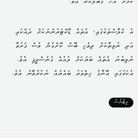
ކަމަށް އުހޫ ގަބޫލުކުރެ އެވެ.
އެ ކްލާސްތަކުގައި، އެތައް ޑޮކްޓަރުންނަކަށް ދައްކައި
އަދި ނުވިތާކަށް ދިވެހި ބޭސް ކޮށްގެން ވެސް ފަރުވާ
ނުލިބުނު އެތައް ބަޔަކަށް ލުއެއް ގެނެސްދީފި އެވެ.
އެކަމުގައި އޭނާގެ ހިތްވަރު ބައްޔެއް ނުކުރެވޭނެ އެވެ.
ފިޓްނެސް