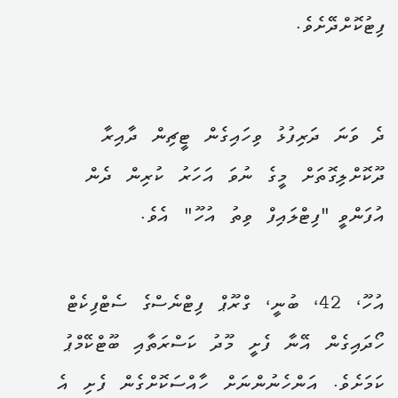
ފިޓުކޮށްދޭށެވެ.
ދެ ވަނަ ދަރިފުޅު ވިހައިގެން ޓީޗިން ދާއިރާ
ދޫކޮށްލިގޮތަށް މީގެ ނުވަ އަހަރު ކުރިން ދެން
އުފަންވީ "ފިޓްލައިފް ވިތު އުހޫ" އެވެ.
އުހޫ، 42، ބުނީ، ގްރޫޕް ފިޓްނެސްގެ ސެޓްފިކެޓް
ހޯދައިގެން އޭނާ ފެށީ މޫދު ކަސްރަތާއި ބޫޓްކޭމްޕު
ކަމަށެވެ. އަންހެނުންނަށް ހާއްސަކޮށްގެން ފެށި އެ