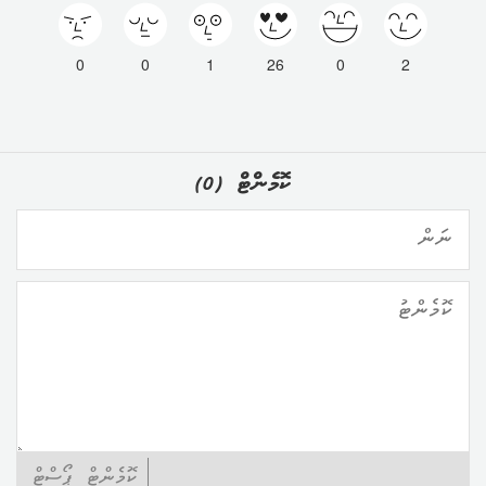
0
0
1
26
0
2
ކޮމެންޓް
(
0
)
ކޮމެންޓް ޕޯސްޓް