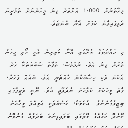
މިހާތަނަށް 1،000 އަށްވުރެ ގިނަ މީހުންނަށް ތަމްރީނު
ދެވިފައިވާނެ ކަމަށް އޭނާ ބުންޏެވެ.
މި މުއްދަތުގެ ތެރޭގައި އޭނާ ކައިރިން އެހީ ހޯދި މީހުން
ވަރަށް ގިނަ އެވެ. ނަމަވެސް، ތަފާތު ސަބަބުތަކާ ހުރެ
އެކަން ވަކި ހިސާބަކުން ހުއްޓެނީ އެވެ. ބައެއް ފަހަރު،
ގާތް މީހަކަށް ކްލާހަށް ނުދެވޭތީ އެވެ. ނޫނީ ވަޒީފާގައި
ބިޒީވެގެންނެވެ. އެކަމަކު، ކަސްރަތަކީ އަމިއްލަ މީހާއަށް
ކޮށްދޭ ކަމެއްގެ ގޮތުގައި ބަލައިފިނަމަ ބަދަލެއް ގެނެވޭނެ