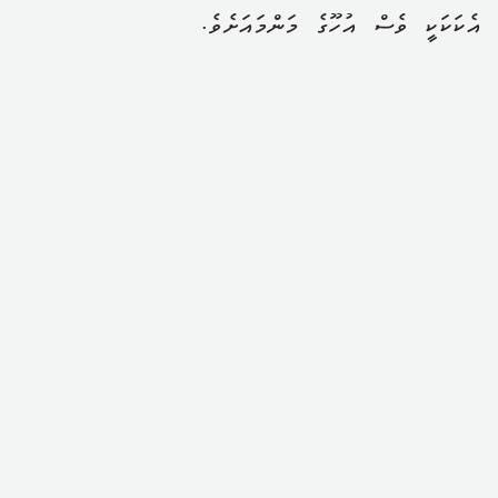
އެކަކަކީ ވެސް އުހޫގެ މަންމައަށެވެ.