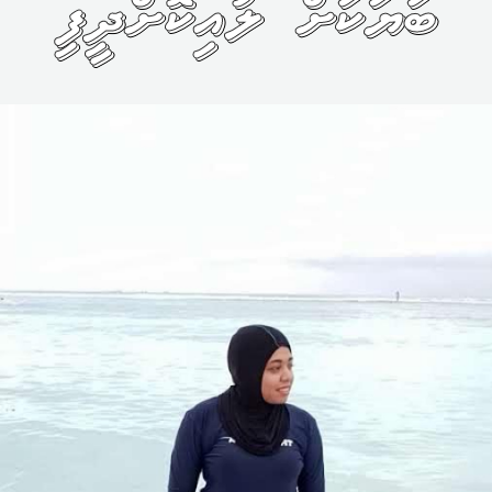
ބަޔަކަށް ލުއިކޮށްދީފި