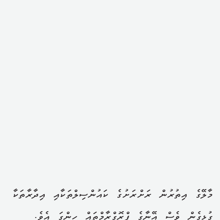
މާލޭގެ އިތުރުން ރަށްރަށުގެ ކައުންސިލްތަކާއި އިދާރާތަކާ
ގުޅިގެން ވެސް އޭނާގެ ޕްރޮގްރާމްތައް ހިންގަ އެވެ.