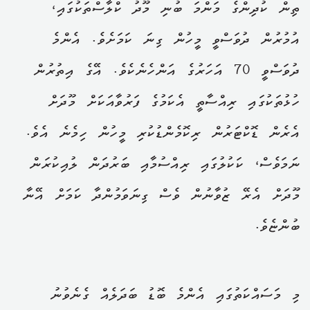
ތިން ކުދިންގެ މަންމަ ބުނި މޫދު ކްލާސްތަކުގައި،
އުމުރުން ދުވަސްވީ މީހުން ގިނަ ކަމަށެވެ. އެންމެ
ދުވަސްވީ 70 އަހަރުގެ އަންހެނެކެވެ. އޭގެ އިތުރުން
ހުޅުތަކުގައި ރިއްސާތީ އެކަމުގެ ފަރުވާއަކަށް މޫދަށް
އެރެން ޑޮކްޓަރުން ރިކޮމެންޑުކުރި މީހުން ހިމެނެ އެވެ.
ނަމަވެސް، ކަކުލުގައި ރިއްސުމާއި ބަރުދަން ލުއިކުރަން
މޫދަށް އެރޭ ޒުވާނުން ވެސް ގިނަވަމުންދާ ކަމަށް އޭނާ
ބުންޏެވެ.
މި މަސައްކަތުގައި އެންމެ ބޮޑު ބަދަލެއް ގެނެވުނު