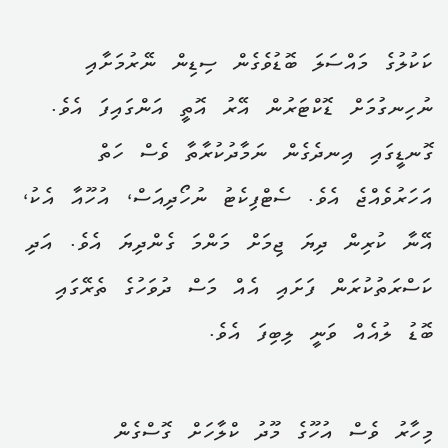
ކަކުލުގެ މައްސަލަ ބޮޑުވެގެން ސިޑިން ނޭރުމަށާއި
ނުހިނގުމަށް ޑޮކްޓަރުން އޭރު އޮތީ އަންގައިފަ އެވެ.
ގޮނޑީގައި އިނދެގެން ނަމާދުކުރާތާ ވެސް ހަތް
އަހަރުވެއްޖެ އެވެ. ސެޓްފިކެޓު ނުހޯދިއަސް، އުހޫއާ އެކު،
އޭނާ ކުރިން ދިޔަ ޖިމަށް މަންމަ ގެންދިޔަ އެވެ. އަދި
ކަސްރަތުކުރަން ފަށައި އެއް މަސް ދުވަހުގެ ތެރޭގައި
ބޮޑު ލުއެއް ވަނީ ލިބިފަ އެވެ.
މިހާރު ވެސް އުހޫގެ މޫދު ކްލާހަށް ގޮސްގެން