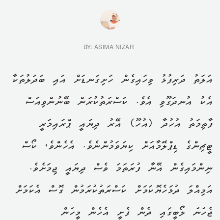
BY: ASIMA NIZAR
އަލަތު ދަރިފުޅު ވިހައިގެން ހަށިގަނޑަށް އައި ބަދަލުތަކާ
އެކު އުނދަގޫވި އެވެ. ކަސްރަތުކުރަން ބޭނުންވިއަސް
ފާތިމަތު އުހުދާ (އުހޫ) އޭރު ދިޔައީ ޕްރައިމަރީ
ޓީޗިންގެ ޑިޕްލޮމާއަށް ކިޔަވަމުންނެވެ. އެހެންވެ، ކޯސް
ނިންމައިގެން އޭނާ ފުރަތަމަ ވެސް ދިޔައީ ޖިމަށެވެ.
އަމިއްލަ ދުޅަހެޔޮކަމަށް ކަސްރަތުކުރަމުން ގޮސް އެކަމަށް
ޖެހުނު ލޯބީގައި ދެން ފެށީ އެހެން މީހުން