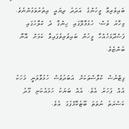
ބައިވެރިވާ މީހުންގެ އަދަދު ދިޔައީ އިތުރުވަމުންނެވެ.
މިހާރު ވެސް، ހުޅުމާލޭގައި ހިންގާ ދެ ކްލާހުގައި
ފަސްދޮޅަހެއްހާ މީހުން ބައިވެރިވެފައިވާ ކަމަށް އޭނާ
ބުންޏެވެ.
ފިޓްނެސް ކްލާސްތަކަށް އަބަދުވެސް ހުޅުވާލަނީ މަހަކު
އެއް ފަހަރު އެވެ. އެއް ބަޔަކު ހަމައެކަނި މޫދު
ކަސްރަތު ނުވަތަ ބޫޓުކޭމްޕުގަ އެވެ.