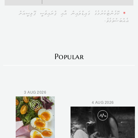
*
ކޮމެންޓުކުރުމުގެ ގައިޑްލައިން އާއި ޕްރައިވެސީ ޕޮލިސީއަށް
އެއްބަސްވަމެވެ.
Popular
3 AUG 2026
4 AUG 2026