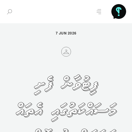
7 JUN 2026
ފިޓުވާން ފެށި
މަސައްކަތުގައި އެތައް