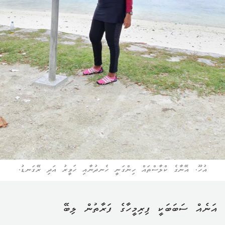
އުހޫ. އޭނާގެ ކްލާސްތައް ހިންގަނީ ހެނދުނާއި ހަވީރު އަދި ރޭގަނޑު.
އަނެއް ސަބަބަކީ ފިރިމީހާގެ ފަރާތުން ލިބޭ