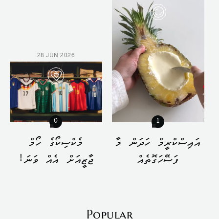
28 JUN 2026
0
1
އައިސްކްރީމް ހަދަން މާ
މެކްސިކޯގެ ހޯމް
ފަސޭހަގޮތެއް
ޖާޒީއަށް އެއް ވަނަ!
Popular