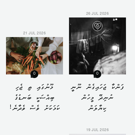
26 JUL 2026
21 JUL 2026
0
0
ފަންކާ ޖަހައިގެން ނޫނީ
މޫނުގައި ތި ޖެހި
ނުނިދޭ މީހުން
ބިއްސަކީ ބަނޑުގެ
ކިޔާލަން
ކަމަކަށް ވެސް ވެދާނެ!
19 JUL 2026