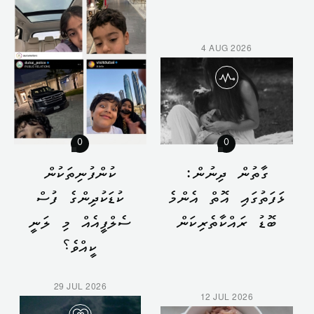
4 AUG 2026
0
0
ގާތުން ދިނުން:
ކުންފުނިތަކުން
ޅަފަތުގައި އޮތް އެންމެ
ކުޑަކުދިންގެ ފުސް
ބޮޑު ރައްކާތެރިކަން
ސެލްފީއެއް މި ލަނީ
ކީއްވެ؟
29 JUL 2026
12 JUL 2026