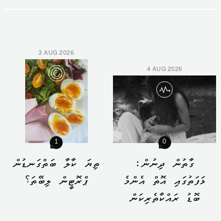
3 AUG 2026
4 AUG 2026
1
0
ގާތުން ދިނުން:
ތިޔަ ކާލާ ބަތްގަނޑުން
ޅަފަތުގައި އޮތް އެންމެ
ޕްރޮޓީން ލިބޭތަ؟
ބޮޑު ރައްކާތެރިކަން