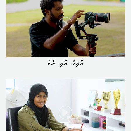
އާއިމް ޢާއި އެކު