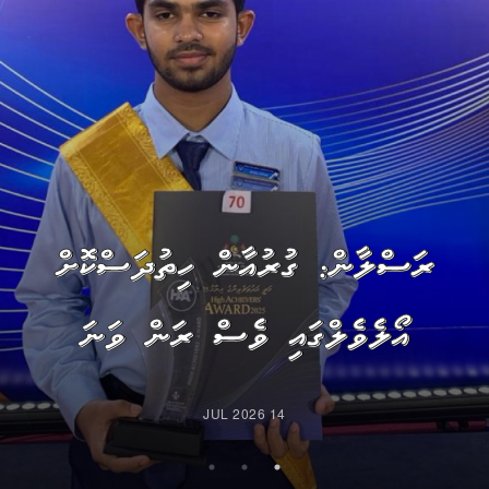
ރަސްލާން: ގުރުއާން ހިތުދަސްކޮށް
އޯލެވެލްގައި ވެސް ރަން ވަނަ
14 JUL 2026