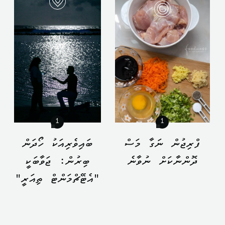
1
1
ފްރިޖުން ނަގާ މަސް
ބައިވެރިއަކު ހޯދަން
ދޮންނާކަށް ނުވާނެ
ބިރުން: ޖަވާބަކީ
"އެޓޭޗްމަންޓް ތިއަރީ"