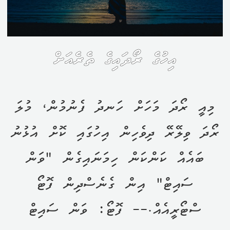
އިހުގެ ރޯދައިގެ ތެރެއަށް
މިއީ ރޯދަ މަހަށް ހަނދު ފެނުމުން، މުލަ
ރޯދަ ވިލޭރޭ ދިވެހިން އިހުގައި ކޮށް އުޅުނު
ބައެއް ކަންކަން ހިމަނައިގެން "ވަން
ސައިޓް" އިން ގެނެސްދިން ފޮޓޯ
ސްޓޯރީއެއް.-- ފޮޓޯ: ވަން ސައިޓް