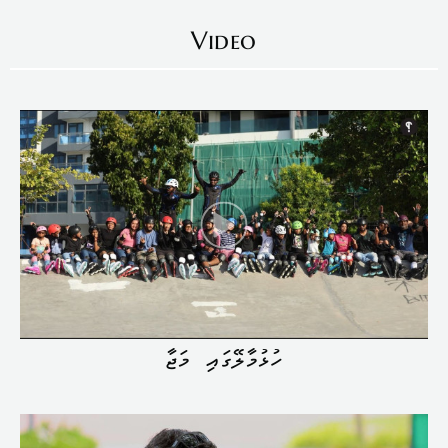
Video
ހުޅުމާލޭގައި މަޖާ