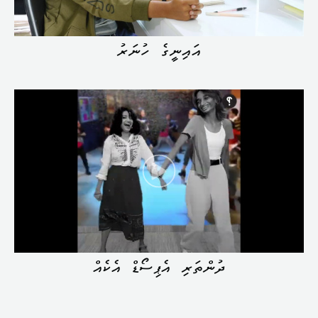
އައިނީގެ ހުނަރު
ދުންތަރި އެޕިސޯޑް އެކެއް