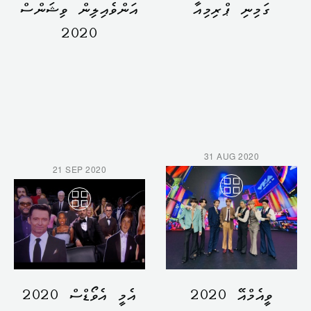
ގަމިނި ޕްރިމިއާ
އަންވެއިލިން ވިޝަންސް
2020
31 AUG 2020
21 SEP 2020
ވީއެމްއޭ 2020
އެމީ އެވޯޑްސް 2020